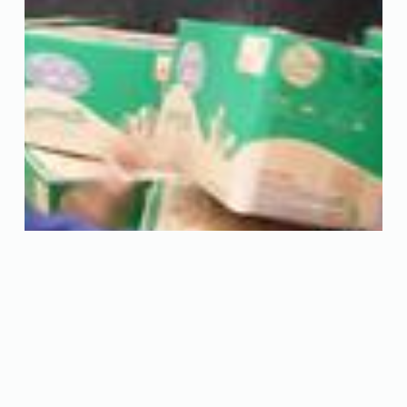
(TNO) Ngày 14.11, Chi cục Quản lý thị trường (QLTT) TP.HCM phối hợp với
Công ty môi trường Việt Úc (H.Bình Chánh) tiến hành tiêu hủy 40.250 gói
thuốc lá nhập lậu. Đây là tang vật được các đội QLTT trực thuộc phát hiện,
tạm giữ và có quyết định tịch thu.