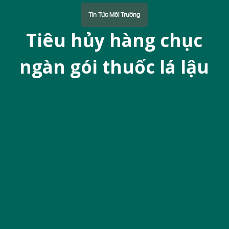
u
Tin Tức Môi Trường
n
Tiêu hủy hàng chục
g
ngàn gói thuốc lá lậu