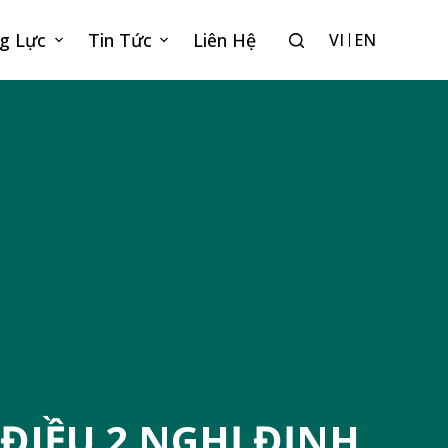
g Lực
Tin Tức
Liên Hệ
VI
EN
ĐIỀU 2 NGHỊ ĐỊNH