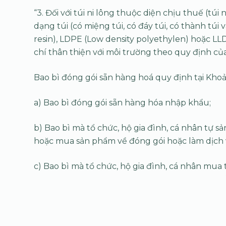
“3. Đối với túi ni lông thuộc diện chịu thuế (tú
dạng túi (có miệng túi, có đáy túi, có thành 
resin), LDPE (Low density polyethylen) hoặc LLD
chí thân thiện với môi trường theo quy định củ
Bao bì đóng gói sẵn hàng hoá quy định tại Khoả
a) Bao bì đóng gói sẵn hàng hóa nhập khẩu;
b) Bao bì mà tổ chức, hộ gia đình, cá nhân tự s
hoặc mua sản phẩm về đóng gói hoặc làm dịch 
c) Bao bì mà tổ chức, hộ gia đình, cá nhân mua
nhân đó sản xuất, gia công ra hoặc mua sản ph