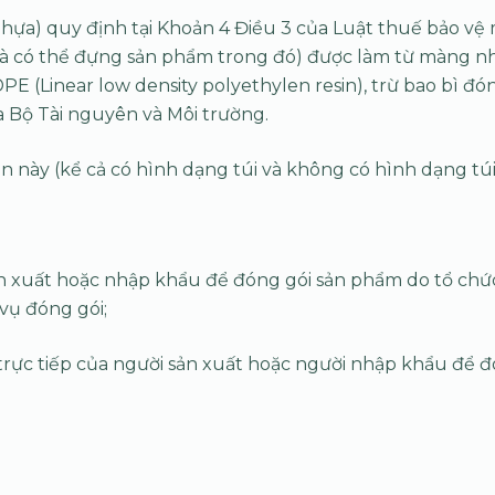
i nhựa) quy định tại Khoản 4 Điều 3 của Luật thuế bảo vệ
túi và có thể đựng sản phẩm trong đó) được làm từ màng 
PE (Linear low density polyethylen resin), trừ bao bì đó
a Bộ Tài nguyên và Môi trường.
n này (kể cả có hình dạng túi và không có hình dạng túi
ản xuất hoặc nhập khẩu để đóng gói sản phẩm do tổ chức,
vụ đóng gói;
 trực tiếp của người sản xuất hoặc người nhập khẩu để đ
ẩm về đóng gói hoặc làm dịch vụ đóng gói.”
Tải tập tin