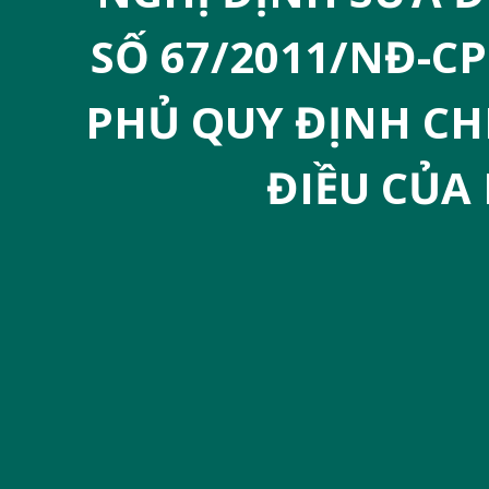
u
SỐ 67/2011/NĐ-C
n
g
PHỦ QUY ĐỊNH CH
ĐIỀU CỦA