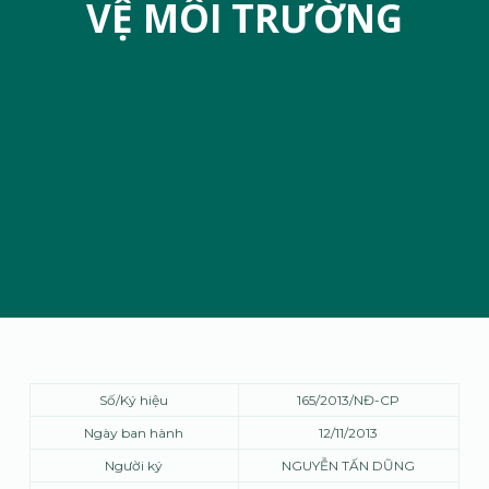
VỆ MÔI TRƯỜNG
Số/Ký hiệu
165/2013/NĐ-CP
Ngày ban hành
12/11/2013
Người ký
NGUYỄN TẤN DŨNG