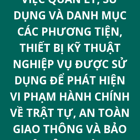
u
DỤNG VÀ DANH MỤC
n
g
CÁC PHƯƠNG TIỆN,
THIẾT BỊ KỸ THUẬT
NGHIỆP VỤ ĐƯỢC SỬ
DỤNG ĐỂ PHÁT HIỆN
VI PHẠM HÀNH CHÍNH
VỀ TRẬT TỰ, AN TOÀN
GIAO THÔNG VÀ BẢO