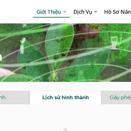
Giới Thiệu
Dịch Vụ
Hồ Sơ Năn
h
ảnh
Giấy phé
Lịch sử hình thành