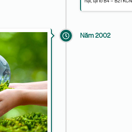
hại, tại lô B4 – B21 K
Năm 2002