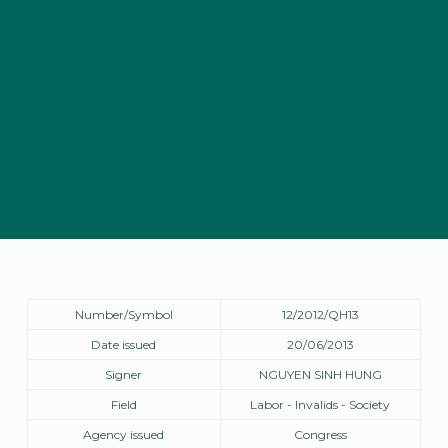
Number/Symbol
12/2012/QH13
Date issued
20/06/2013
Signer
NGUYEN SINH HUNG
Field
Labor - Invalids - Society
Agency issued
Congress