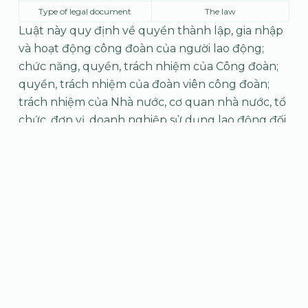
Type of legal document
The law
Luật này quy định về quyền thành lập, gia nhập
và hoạt động công đoàn của người lao động;
chức năng, quyền, trách nhiệm của Công đoàn;
quyền, trách nhiệm của đoàn viên công đoàn;
trách nhiệm của Nhà nước, cơ quan nhà nước, tổ
chức, đơn vị, doanh nghiệp sử dụng lao động đối
với Công đoàn; bảo đảm hoạt động của Công
đoàn; giải quyết tranh chấp và xử lý vi phạm
pháp luật về công đoàn.
Download file