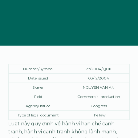
Number/Symbol
27/2004/QH11
Date issued
03/12/2004
Signer
NGUYEN VAN AN
Field
Commercial production
Agency issued
Congress
Type of legal document
The law
Luật này quy định về hành vi hạn chế cạnh
tranh, hành vi cạnh tranh không lành mạnh,